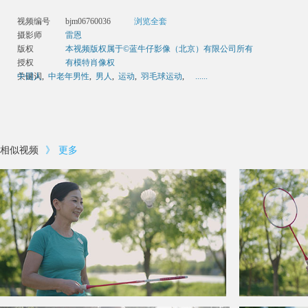
视频编号
bjm06760036
浏览全套
摄影师
雷恩
版权
本视频版权属于©蓝牛仔影像（北京）有限公司所有
授权
有模特肖像权
关键词
中国人
,
中老年男性
,
男人
,
运动
,
羽毛球运动
,
......
相似视频
》
更多