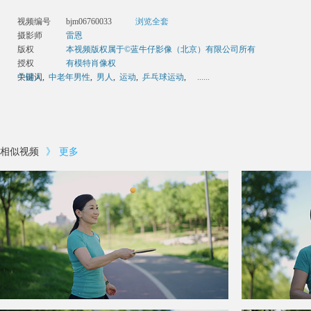
视频编号
bjm06760033
浏览全套
摄影师
雷恩
版权
本视频版权属于©蓝牛仔影像（北京）有限公司所有
授权
有模特肖像权
关键词
中国人
,
中老年男性
,
男人
,
运动
,
乒乓球运动
,
......
相似视频
》
更多