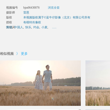
视频编号
bjm06430076
浏览全套
摄影师
雷恩
版权
本视频版权属于©蓝牛仔影像（北京）有限公司所有
授权
有模特肖像权
关键词
情侣
,
中国人
,
快乐
,
约会
,
小麦
,
......
相似视频
》
更多