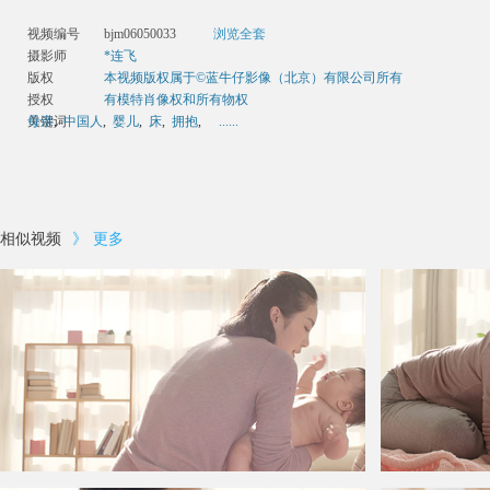
视频编号
bjm06050033
浏览全套
摄影师
*连飞
版权
本视频版权属于©蓝牛仔影像（北京）有限公司所有
授权
有模特肖像权和所有物权
关键词
母亲
,
中国人
,
婴儿
,
床
,
拥抱
,
......
相似视频
》
更多