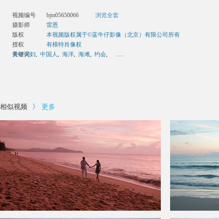
视频编号
bjm05650066
浏览全套
摄影师
雷恩
版权
本视频版权属于©蓝牛仔影像（北京）有限公司所有
授权
有模特肖像权
关键词
青年夫妇
,
中国人
,
海洋
,
海滩
,
约会
,
......
相似视频
》
更多