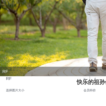
RF
RF
￥
$
快乐的祖孙
选择图片大小
会员特价