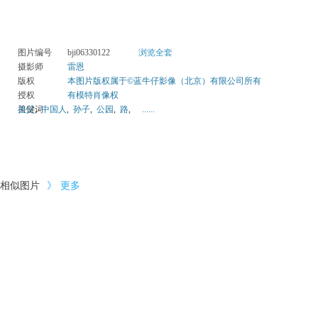
图片编号
bji06330122
浏览全套
摄影师
雷恩
版权
本图片版权属于©蓝牛仔影像（北京）有限公司所有
授权
有模特肖像权
关键词
祖父
,
中国人
,
孙子
,
公园
,
路
,
......
相似图片
》
更多