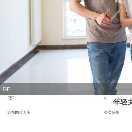
RF
RF
￥
$
年轻
选择图片大小
会员特价