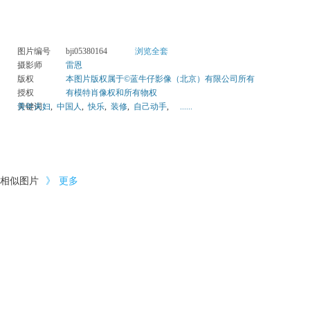
图片编号
bji05380164
浏览全套
摄影师
雷恩
版权
本图片版权属于©蓝牛仔影像（北京）有限公司所有
授权
有模特肖像权和所有物权
关键词
青年夫妇
,
中国人
,
快乐
,
装修
,
自己动手
,
......
相似图片
》
更多