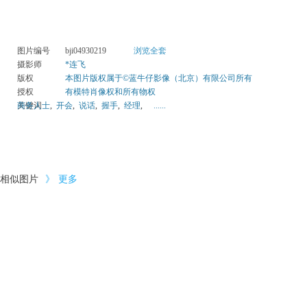
图片编号
bji04930219
浏览全套
摄影师
*连飞
版权
本图片版权属于©蓝牛仔影像（北京）有限公司所有
授权
有模特肖像权和所有物权
关键词
商务人士
,
开会
,
说话
,
握手
,
经理
,
......
相似图片
》
更多