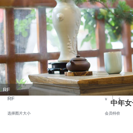
RF
RF
￥
$
中年女
选择图片大小
会员特价