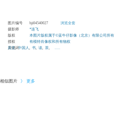
图片编号
bji04540027
浏览全套
摄影师
*连飞
版权
本图片版权属于©蓝牛仔影像（北京）有限公司所有
授权
有模特肖像权和所有物权
关键词
店主
,
中国人
,
书
,
读
,
茶
,
......
相似图片
》
更多