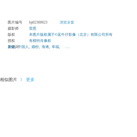
图片编号
bji02300023
浏览全套
摄影师
雷恩
版权
本图片版权属于©蓝牛仔影像（北京）有限公司所有
授权
有模特肖像权
关键词
新娘
,
中国人
,
婚纱
,
海滩
,
幸福
,
......
相似图片
》
更多