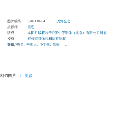
图片编号
bji02130284
浏览全套
摄影师
雷恩
版权
本图片版权属于©蓝牛仔影像（北京）有限公司所有
授权
有模特肖像权和所有物权
关键词
女孩
,
教育
,
中国人
,
小学生
,
教室
,
......
相似图片
》
更多