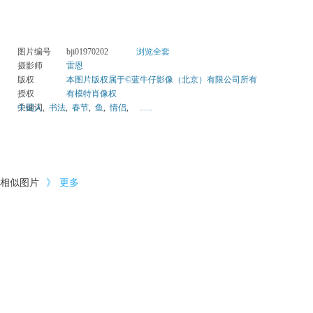
图片编号
bji01970202
浏览全套
摄影师
雷恩
版权
本图片版权属于©蓝牛仔影像（北京）有限公司所有
授权
有模特肖像权
关键词
中国人
,
书法
,
春节
,
鱼
,
情侣
,
......
相似图片
》
更多