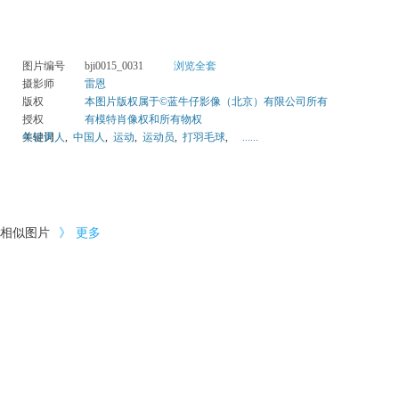
图片编号
bji0015_0031
浏览全套
摄影师
雷恩
版权
本图片版权属于©蓝牛仔影像（北京）有限公司所有
授权
有模特肖像权和所有物权
关键词
年轻男人
,
中国人
,
运动
,
运动员
,
打羽毛球
,
......
相似图片
》
更多