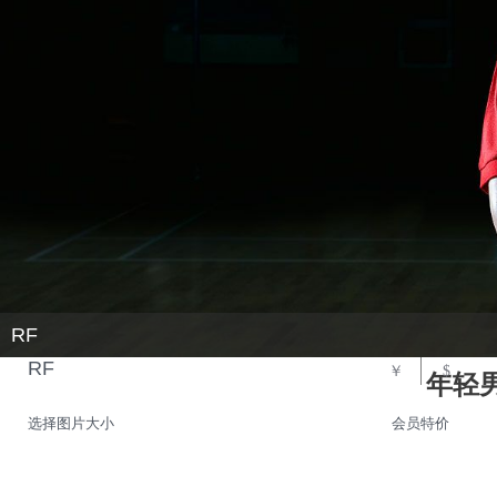
RF
RF
￥
$
年轻
选择图片大小
会员特价