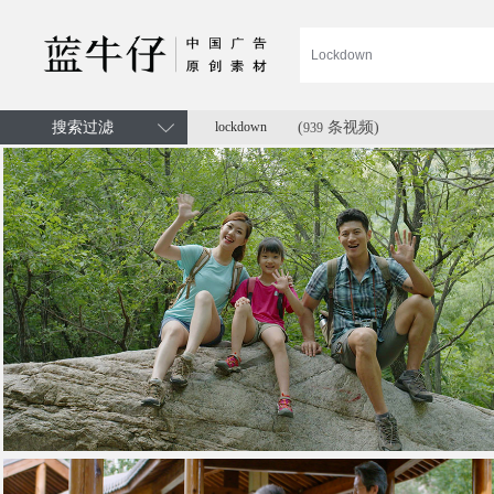
搜索过滤
lockdown
(
条视频)
939