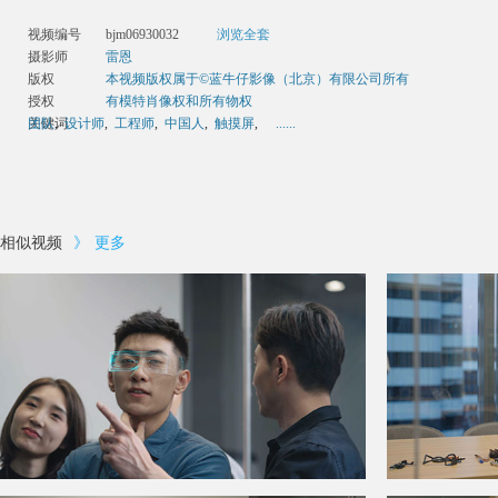
视频编号
bjm06930032
浏览全套
摄影师
雷恩
版权
本视频版权属于©蓝牛仔影像（北京）有限公司所有
授权
有模特肖像权和所有物权
关键词
团队
,
设计师
,
工程师
,
中国人
,
触摸屏
,
......
相似视频
》
更多