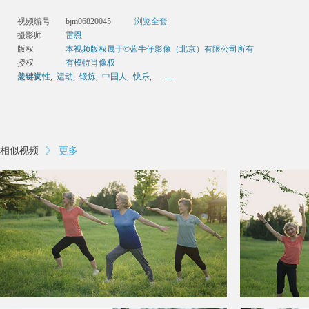
视频编号
bjm06820045
浏览全套
摄影师
雷恩
版权
本视频版权属于©蓝牛仔影像（北京）有限公司所有
授权
有模特肖像权
关键词
老年女性
,
运动
,
锻炼
,
中国人
,
快乐
,
......
相似视频
》
更多