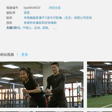
视频编号
bjm06640020
浏览全套
摄影师
雷恩
版权
本视频版权属于©蓝牛仔影像（北京）有限公司所有
授权
有模特肖像权和所有物权
关键词
儿童
,
教练
,
中国人
,
运动
,
训练
,
......
相似视频
》
更多