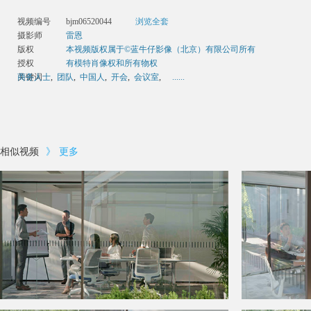
视频编号
bjm06520044
浏览全套
摄影师
雷恩
版权
本视频版权属于©蓝牛仔影像（北京）有限公司所有
授权
有模特肖像权和所有物权
关键词
商务人士
,
团队
,
中国人
,
开会
,
会议室
,
......
相似视频
》
更多