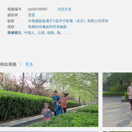
视频编号
bjm06160001
浏览全套
摄影师
雷恩
版权
本视频版权属于©蓝牛仔影像（北京）有限公司所有
授权
有模特肖像权和所有物权
关键词
年轻家庭
,
中国人
,
公园
,
锻炼
,
跑
,
......
相似视频
》
更多