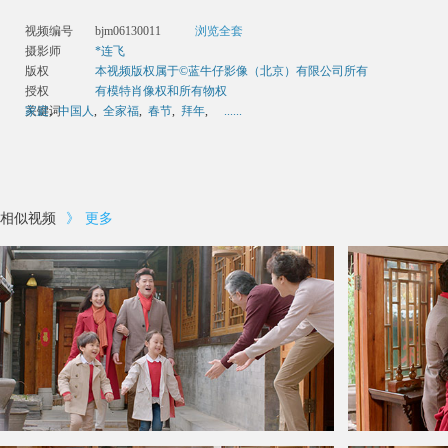
视频编号
bjm06130011
浏览全套
摄影师
*连飞
版权
本视频版权属于©蓝牛仔影像（北京）有限公司所有
授权
有模特肖像权和所有物权
关键词
家庭
,
中国人
,
全家福
,
春节
,
拜年
,
......
相似视频
》
更多