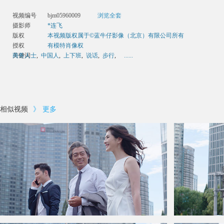
视频编号
bjm05960009
浏览全套
摄影师
*连飞
版权
本视频版权属于©蓝牛仔影像（北京）有限公司所有
授权
有模特肖像权
关键词
商务人士
,
中国人
,
上下班
,
说话
,
步行
,
......
相似视频
》
更多