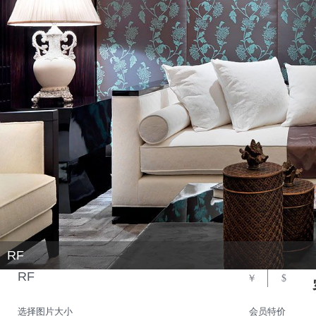
RF
RF
￥
$
选择图片大小
会员特价