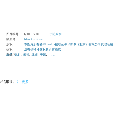
图片编号
bji81105001
浏览全套
摄影师
Marc Gerritsen
版权
本图片所有者©Lived In授权蓝牛仔影像（北京）有限公司代理经销
授权
没有模特肖像权和所有物权
关键词
建筑
,
设计
,
装饰
,
亚洲
,
中国
,
......
相似图片
》
更多