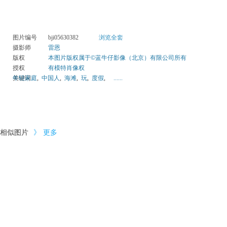
图片编号
bji05630382
浏览全套
摄影师
雷恩
版权
本图片版权属于©蓝牛仔影像（北京）有限公司所有
授权
有模特肖像权
关键词
年轻家庭
,
中国人
,
海滩
,
玩
,
度假
,
......
相似图片
》
更多