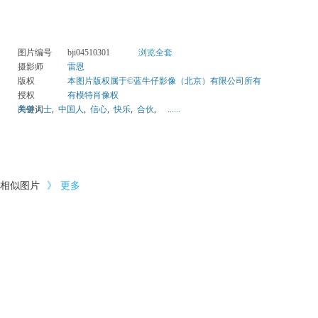
图片编号
bji04510301
浏览全套
摄影师
雷恩
版权
本图片版权属于©蓝牛仔影像（北京）有限公司所有
授权
有模特肖像权
关键词
商务人士
,
中国人
,
信心
,
快乐
,
合伙
,
......
相似图片
》
更多