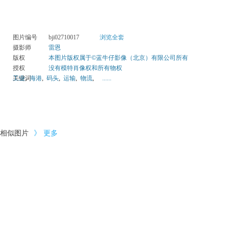
图片编号
bji02710017
浏览全套
摄影师
雷恩
版权
本图片版权属于©蓝牛仔影像（北京）有限公司所有
授权
没有模特肖像权和所有物权
关键词
工业
,
海港
,
码头
,
运输
,
物流
,
......
相似图片
》
更多