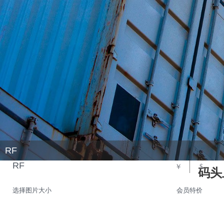
RF
RF
￥
$
码头
选择图片大小
会员特价