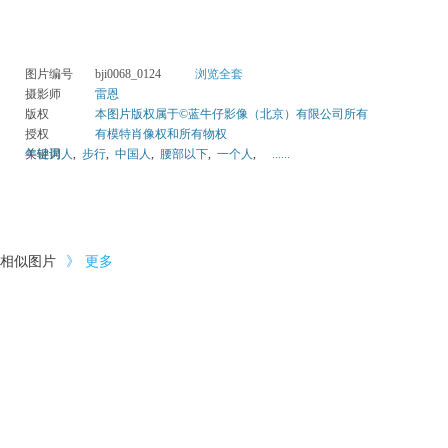
图片编号
bji0068_0124
浏览全套
摄影师
雷恩
版权
本图片版权属于©蓝牛仔影像（北京）有限公司所有
授权
有模特肖像权和所有物权
关键词
年轻男人
,
步行
,
中国人
,
腰部以下
,
一个人
,
......
相似图片
》
更多